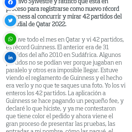
Gustavo Sylvestre y ratificó que está en
proceso para registrarse como nuevo récord
Facebook
Guinness al concurrir y mirar 42 partidos del
Mundial de Qatar 2022.
Twitter
“Estuve todo el mes en Qatar y vi 42 partidos,
es récord Guinness. El anterior era de 31
WhatsApp
partidos del año 2010 en Sudáfrica. Algunos
partidos no se podían ver porque jugaban en
paralelo y otros era imposible llegar. Estuve
LinkedIn
viendo el reglamento de Guinness y el hecho
era verlo y no que te saques una foto. Yo los vi
enteros los 42 partidos. La aplicación a
Guinness se hace pagando un pequeño fee, y
declaré lo que hiciste, y ya me contestaron
que tiene color el pedido y ahora viene el
gran proceso de presentar las pruebas, las