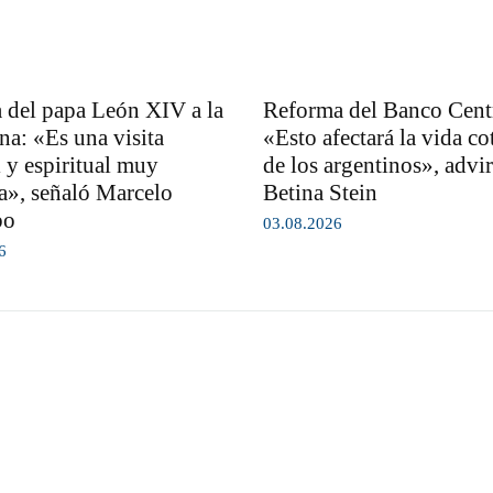
 del papa León XIV a la
Reforma del Banco Centr
na: «Es una visita
«Esto afectará la vida co
l y espiritual muy
de los argentinos», advir
a», señaló Marcelo
Betina Stein
bo
03.08.2026
6