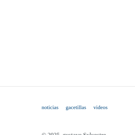
noticias
gacetillas
videos
© 2025. gustavo Sylvestre