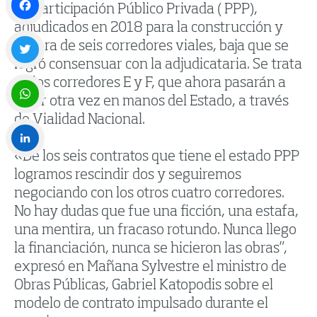
de Participación Público Privada ( PPP),
adjudicados en 2018 para la construcción y
Facebook
mejora de seis corredores viales, baja que se
logró consensuar con la adjudicataria. Se trata
Twitter
de los corredores E y F, que ahora pasarán a
estar otra vez en manos del Estado, a través
de Vialidad Nacional.
WhatsApp
«De los seis contratos que tiene el estado PPP
LinkedIn
logramos rescindir dos y seguiremos
negociando con los otros cuatro corredores.
No hay dudas que fue una ficción, una estafa,
una mentira, un fracaso rotundo. Nunca llego
la financiación, nunca se hicieron las obras”,
expresó en Mañana Sylvestre el ministro de
Obras Públicas, Gabriel Katopodis sobre el
modelo de contrato impulsado durante el