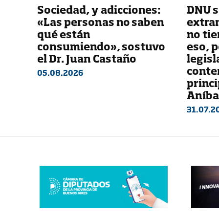
Sociedad, y adicciones:
DNU s
«Las personas no saben
extran
qué están
no tie
consumiendo», sostuvo
eso, 
el Dr. Juan Castaño
legisl
conte
05.08.2026
princi
Aníbal
31.07.2