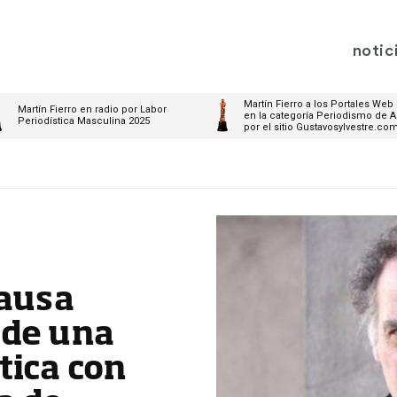
notic
Martín Fierro a los Portales Web
Martín Fierro en radio por Labor
en la categoría Periodismo de A
Periodística Masculina 2025
por el sitio Gustavosylvestre.co
causa
 de una
tica con