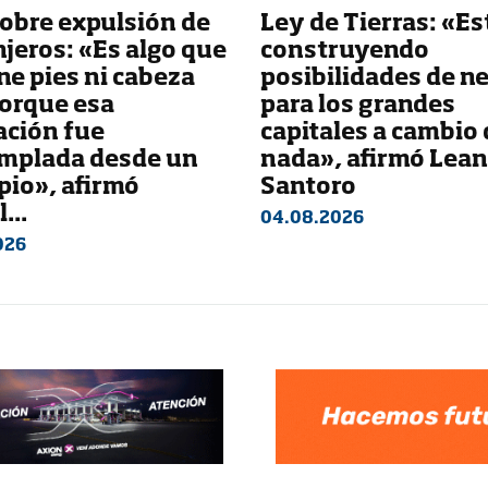
obre expulsión de
Ley de Tierras: «E
jeros: «Es algo que
construyendo
ne pies ni cabeza
posibilidades de n
porque esa
para los grandes
ación fue
capitales a cambio 
mplada desde un
nada», afirmó Lea
pio», afirmó
Santoro
...
04.08.2026
026