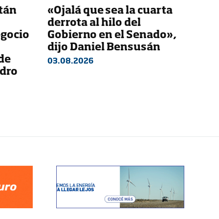
stán
«Ojalá que sea la cuarta
derrota al hilo del
egocio
Gobierno en el Senado»,
dijo Daniel Bensusán
de
03.08.2026
ndro