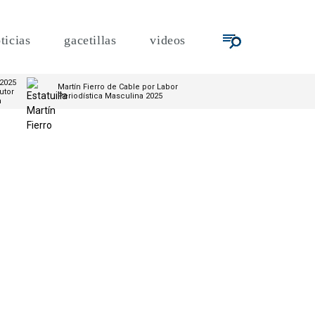
ticias
gacetillas
videos
 2025
Martín Fierro de Cable por Labor
utor
Periodística Masculina 2025
m