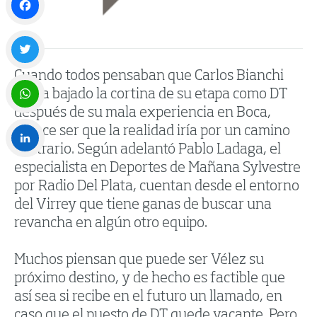
Facebook
Cuando todos pensaban que Carlos Bianchi
Twitter
había bajado la cortina de su etapa como DT
después de su mala experiencia en Boca,
WhatsApp
parece ser que la realidad iría por un camino
contrario. Según adelantó Pablo Ladaga, el
especialista en Deportes de Mañana Sylvestre
LinkedIn
por Radio Del Plata, cuentan desde el entorno
del Virrey que tiene ganas de buscar una
revancha en algún otro equipo.
Muchos piensan que puede ser Vélez su
próximo destino, y de hecho es factible que
así sea si recibe en el futuro un llamado, en
caso que el puesto de DT quede vacante. Pero